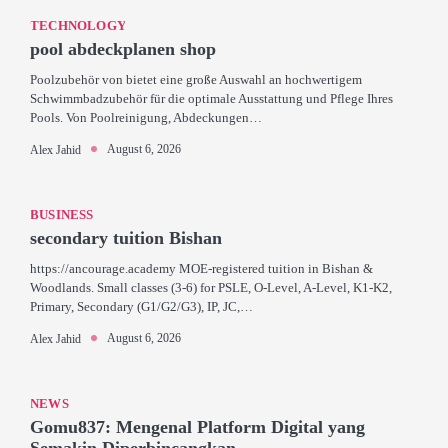
TECHNOLOGY
pool abdeckplanen shop
Poolzubehör von bietet eine große Auswahl an hochwertigem
Schwimmbadzubehör für die optimale Ausstattung und Pflege Ihres
Pools. Von Poolreinigung, Abdeckungen…
August 6, 2026
Alex Jahid
BUSINESS
secondary tuition Bishan
https://ancourage.academy MOE-registered tuition in Bishan &
Woodlands. Small classes (3-6) for PSLE, O-Level, A-Level, K1-K2,
Primary, Secondary (G1/G2/G3), IP, JC,…
August 6, 2026
Alex Jahid
NEWS
Gomu837: Mengenal Platform Digital yang