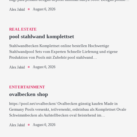
August 6, 2026
Alex Jahid
REAL ESTATE
pool stahlwand komplettset
Stahlwandbecken Komplettset online bestellen Hochwertige
Stahlwandpool Sets vom Experten Schnelle Lieferung und eigene
Produktion von Pools mit Zubehör pool stahlwand…
August 6, 2026
Alex Jahid
ENTERTAINMENT
ovalbecken shop
https://pool.net/ovalbecken/ Ovalbecken günstig kaufen Made in
Germany Pools versenkt, teilversenkt, erdeinbau als Komplettset Ovale
Schwimmbecken als Aufstellbecken oval freistehend im…
August 6, 2026
Alex Jahid