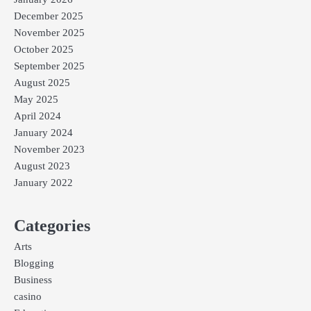
December 2025
November 2025
October 2025
September 2025
August 2025
May 2025
April 2024
January 2024
November 2023
August 2023
January 2022
Categories
Arts
Blogging
Business
casino